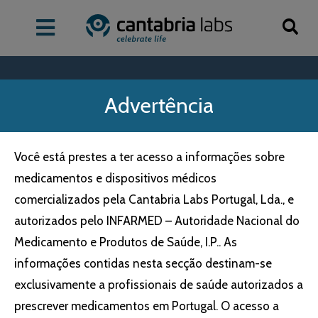
Dispositivos
Advertência
Médicos
Você está prestes a ter acesso a informações sobre
Cantabria Labs Portugal
/
Dispositivos Médicos
medicamentos e dispositivos médicos
Dispositivos
comercializados pela Cantabria Labs Portugal, Lda., e
autorizados pelo INFARMED – Autoridade Nacional do
Médicos
Medicamento e Produtos de Saúde, I.P.. As
informações contidas nesta secção destinam-se
exclusivamente a profissionais de saúde autorizados a
Está prestes a ter acesso a informações sobre medicamentos e
prescrever medicamentos em Portugal. O acesso a
dispositivos médicos comercializados pela Cantabria Labs