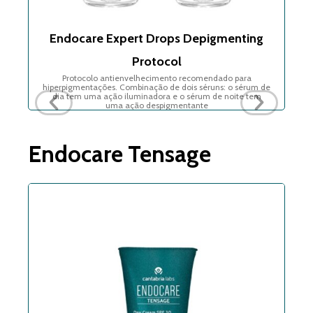
col
Endocare Expert Drops Depigmenting
E
Protocol
Protocolo antienvelhecimento recomendado para
hiperpigmentações. Combinação de dois séruns: o sérum de
dia tem uma ação iluminadora e o sérum de noite tem
uma ação despigmentante
Endocare Tensage