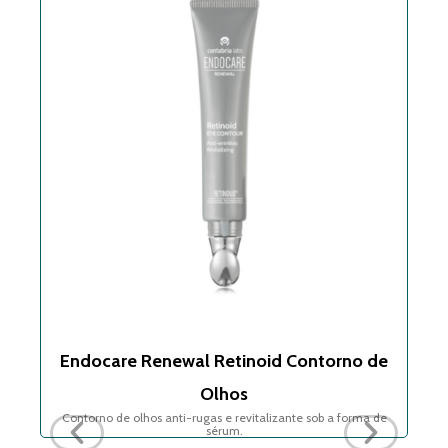
Endocare Renewal Retinoid Contorno de
En
.
Olhos
Contorno de olhos anti-rugas e revitalizante sob a forma de
r
sérum.