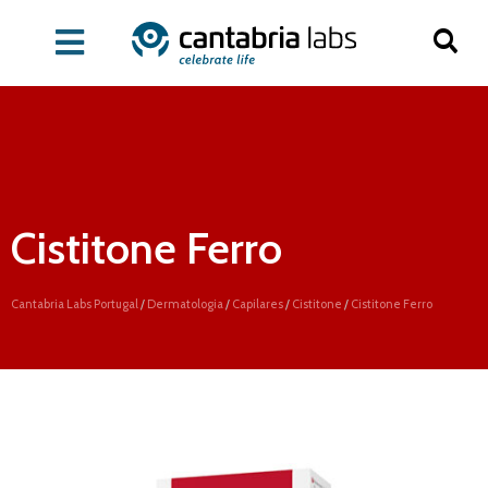
Cistitone Ferro
Cantabria Labs Portugal
/
Dermatologia
/
Capilares
/
Cistitone
/
Cistitone Ferro