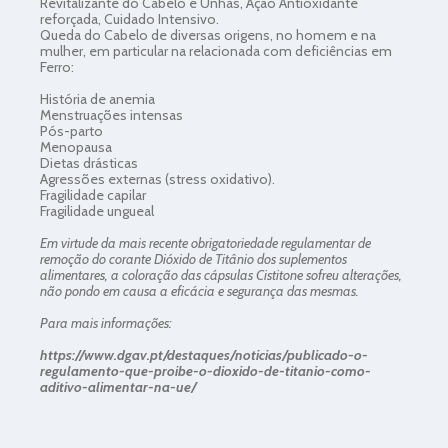
Revitalizante do Cabelo e Unhas, Ação Antioxidante
reforçada, Cuidado Intensivo.
Queda do Cabelo de diversas origens, no homem e na
mulher, em particular na relacionada com deficiências em
Ferro:
História de anemia
Menstruações intensas
Pós-parto
Menopausa
Dietas drásticas
Agressões externas (stress oxidativo).
Fragilidade capilar
Fragilidade ungueal
Em virtude da mais recente obrigatoriedade regulamentar de
remoção do corante Dióxido de Titânio dos suplementos
alimentares, a coloração das cápsulas Cistitone sofreu alterações,
não pondo em causa a eficácia e segurança das mesmas.
Para mais informações:
https://www.dgav.pt/destaques/noticias/publicado-o-
regulamento-que-proibe-o-dioxido-de-titanio-como-
aditivo-alimentar-na-ue/