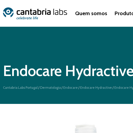
Quem somos
Produt
Endocare Hydractive
Cantabria Labs Portugal
/
Dermatologia
/
Endocare
/
Endocare Hydractive
/
Endocare Hy