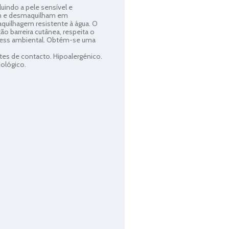
luindo a pele sensível e
am e desmaquilham em
quilhagem resistente à água. O
o barreira cutânea, respeita o
stress ambiental. Obtém-se uma
ntes de contacto. Hipoalergénico.
ológico.