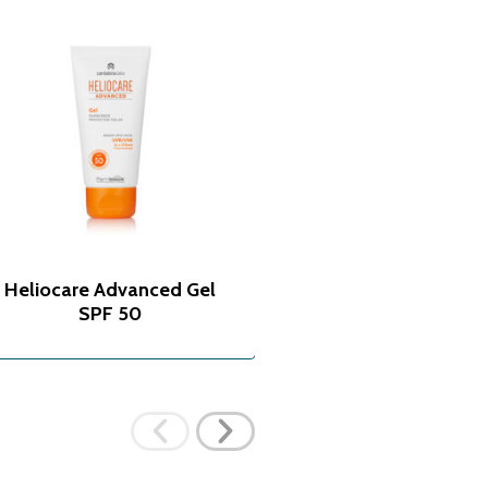
Heliocare Advanced Gel
Endocare Radianc
SPF 50
Proteoglicanos Oil
Ampolas