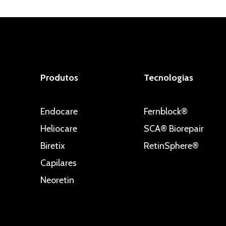
Produtos
Tecnologias
Endocare
Fernblock®
Heliocare
SCA® Biorepair
Biretix
RetinSphere®
Capilares
Neoretin