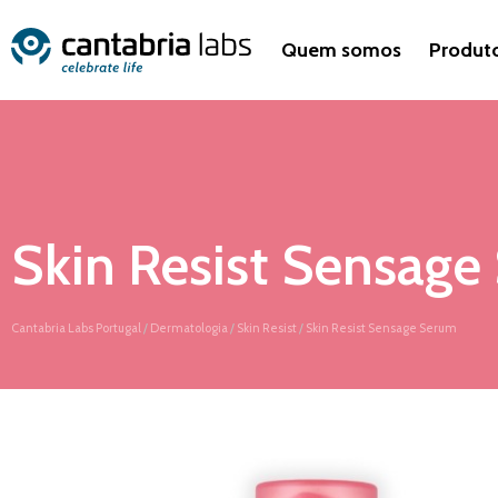
Quem somos
Produt
Skin Resist Sensage
Cantabria Labs Portugal
/
Dermatologia
/
Skin Resist
/
Skin Resist Sensage Serum