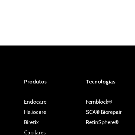
Produtos
Tecnologias
Endocare
Fernblock®
Heliocare
SCA® Biorepair
Biretix
RetinSphere®
Capilares