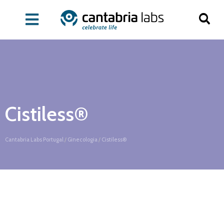
Cistiless®
Cantabria Labs Portugal
/
Ginecologia
/
Cistiless®