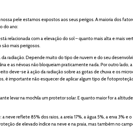
ossa pele estamos expostos aos seus perigos. A maioria dos fatore
o do ano:
stá relacionada com a elevação do sol – quanto mais alta e mais vertic
o são mais perigosos.
ça da radiação. Depende muito do tipo de nuvem e do seu desenvolv
blina e as névoas não bloqueiam praticamente nada. Por outro lado,
eito deve-se à ação da radiação sobre as gotas de chuva e os microc
os, é importante não esquecer de aplicar algum tipo de fotoproteção,
nte levar na mochila um protetor solar. E quanto maior for a altitud
ie: a neve reflete 85% dos raios, a areia 17%, a água 5%, a erva 3% e
oproteção de elevado índice na neve e na praia, mas também no camp