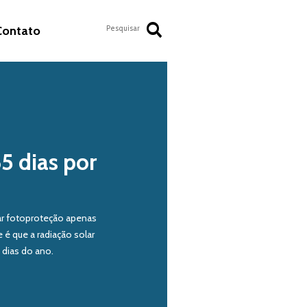
Contato
5 dias por
zar fotoproteção apenas
 é que a radiação solar
 dias do ano.