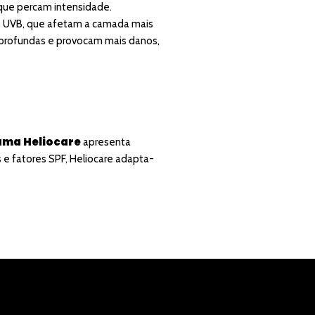
 que percam intensidade.
s UVB, que afetam a camada mais
s profundas e provocam mais danos,
ama Heliocare
apresenta
e fatores SPF, Heliocare adapta-