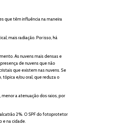
s que têm influência na maneira
al, mais radiação. Por isso, há
imento. As nuvens mais densas e
 a presença de nuvens que não
ristais que existem nas nuvens. Se
 tópica e/ou oral, que reduza o
e, menor a atenuação dos raios, por
 o alcatrão 2%. O SPF do fotoprotetor
o e na cidade.