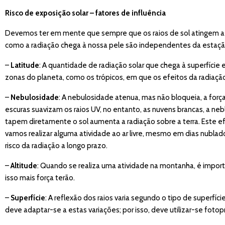
Risco de exposição solar – fatores de influência
Devemos ter em mente que sempre que os raios de sol atingem a n
como a radiação chega à nossa pele são independentes da estaçã
–
Latitude
: A quantidade de radiação solar que chega à superfície e
zonas do planeta, como os trópicos, em que os efeitos da radiaçã
–
Nebulosidade
: A nebulosidade atenua, mas não bloqueia, a for
escuras suavizam os raios UV, no entanto, as nuvens brancas, a ne
tapem diretamente o sol aumenta a radiação sobre a terra. Este ef
vamos realizar alguma atividade ao ar livre, mesmo em dias nublad
risco da radiação a longo prazo.
–
Altitude
: Quando se realiza uma atividade na montanha, é importa
isso mais força terão.
–
Superfície
: A reflexão dos raios varia segundo o tipo de superfíc
deve adaptar-se a estas variações; por isso, deve utilizar-se fot