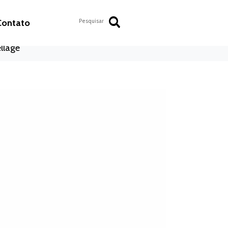
Contato
llage