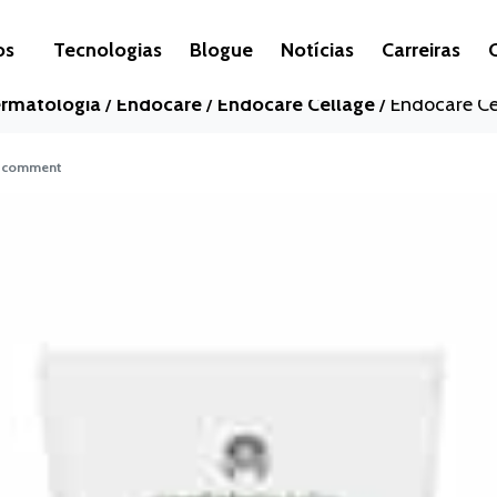
ge
os
Tecnologias
Blogue
Notícias
Carreiras
rmatologia
/
Endocare
/
Endocare Cellage
/
Endocare Ce
a comment