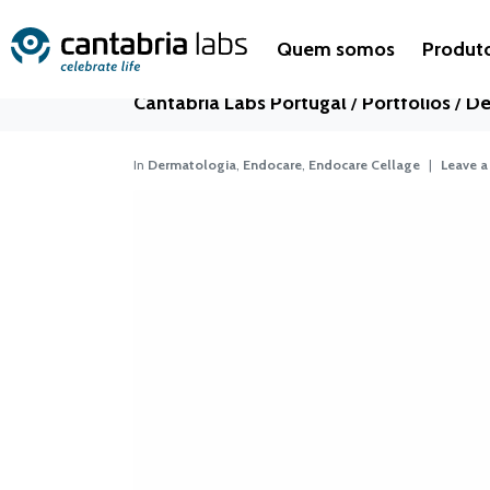
Endocare Cella
Quem somos
Produt
Cantabria Labs Portugal
/
Portfolios
/
De
In
Dermatologia
,
Endocare
,
Endocare Cellage
Leave 