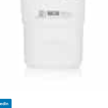
kedIn